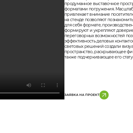
продуманное выставочное прост
форматами погружения. Масштаб
привлекает внимание посетителе
на стенде позволяют познакомит
для себя формате, производстве
формируют и укрепляют доверие
переговорных возможностей по
эффективность деловых контакто
световых решений создали визу
пространство, раскрывающее фир
также подчеркивающее его статус
ЗАЯВКА НА ПРОЕКТ