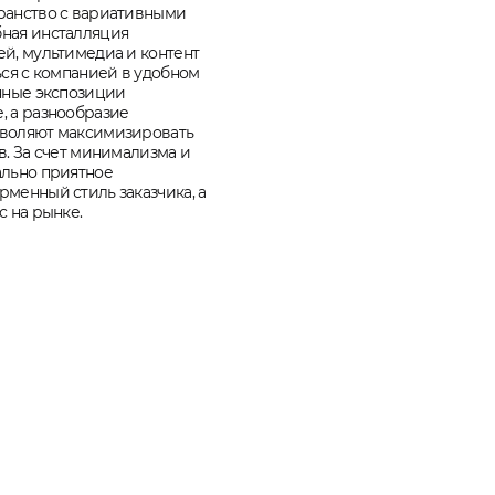
ранство с вариативными
ная инсталляция
й, мультимедиа и контент
ься с компанией в удобном
нные экспозиции
, а разнообразие
зволяют максимизировать
в. За счет минимализма и
ально приятное
менный стиль заказчика, а
 на рынке.