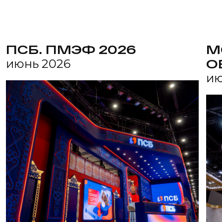
ПСБ. ПМЭФ 2026
М
июнь 2026
О
ию