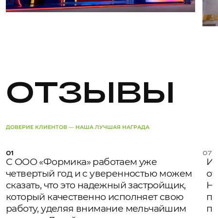
ОТЗЫВЫ
ДОВЕРИЕ КЛИЕНТОВ — НАША ЛУЧШАЯ НАГРАДА
01
07
С ООО «Формика» работаем уже
Ис
четвертый год и с уверенностью можем
от
сказать, что это надежный застройщик,
На
который качественно исполняет свою
по
работу, уделяя внимание мельчайшим
па