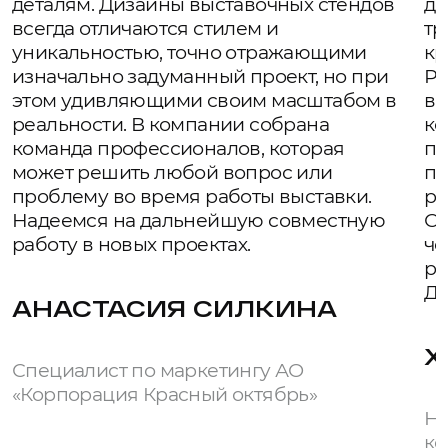
деталям. Дизайны выставочных стендов
де
всегда отличаются стилем и
тр
уникальностью, точно отражающими
кр
изначально задуманный проект, но при
Ро
этом удивляющими своим масштабом в
вы
реальности. В компании собрана
ко
команда профессионалов, которая
пр
может решить любой вопрос или
пр
проблему во время работы выставки.
ре
Надеемся на дальнейшую совместную
Си
работу в новых проектах.
че
ре
Дл
АНАСТАСИЯ СИЛКИНА
Х
Специалист по маркетингу АО
«Корпорация Красный октябрь»
На
ко